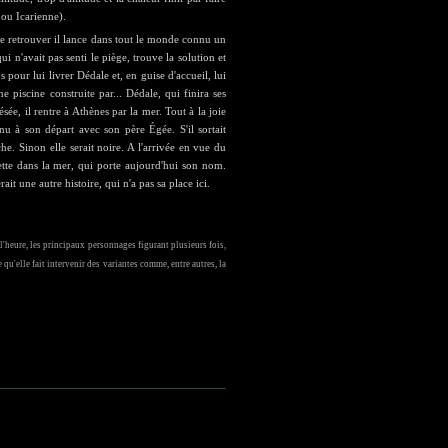
 ou Icarienne).
e retrouver il lance dans tout le monde connu un
ui n'avait pas senti le piège, trouve la solution et
os pour lui livrer Dédale et, en guise d'accueil, lui
 piscine construite par... Dédale, qui finira ses
sée, il rentre à Athènes par la mer. Tout à la joie
nu à son départ avec son père Égée. S'il sortait
e. Sinon elle serait noire. A l'arrivée en vue du
jette dans la mer, qui porte aujourd'hui son nom.
it une autre histoire, qui n'a pas sa place ici.
'heure, les principaux personnages figurant plusieurs fois,
 qu'elle fait intervenir des variantes comme, entre autres, la