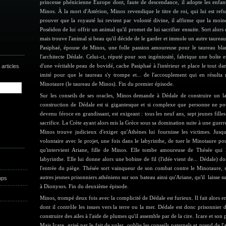
princesse phénicienne Europe dont, faute de descendance, il adopte les enfan
Minos. À la mort d'Astérion, Minos revendique le titre de roi, qui lui est refus
prouver que la royauté lui revient par volonté divine, il affirme que la moin
Poséidon de lui offrir un animal qu'il promet de lui sacrifier ensuite. Sort alors
mais trouve l'animal si beau qu'il décide de le garder et immole un autre taureau.
Pasiphaé, épouse de Minos, une folle passion amoureuse pour le taureau blanc
l'architecte Dédale. Celui-ci, réputé pour son ingéniosité, fabrique une boîte
d'une véritable peau de bovidé, cache Pasiphaé à l'intérieur et place le tout dan
articles
imité pour que le taureau s'y trompe et... de l'accouplement qui en résulta
Minotaure (le taureau de Minos). Fin du premier épisode.
Sur les conseils de ses oracles, Minos demande à Dédale de construire un la
construction de Dédale est si gigantesque et si complexe que personne ne pou
devenu féroce en grandissant, est exigeant : tous les neuf ans, sept jeunes filles
sacrifice. La Crète ayant alors mis la Grèce sous sa domination suite à une guerr
Minos trouve judicieux d'exiger qu'Athènes lui fournisse les victimes. Jusq
volontaire avec le projet, une fois dans le labyrinthe, de tuer le Minotaure pou
qu'intervient Ariane, fille de Minos. Elle tombe amoureuse de Thésée qui lu
labyrinthe. Elle lui donne alors une bobine de fil (l'idée vient de... Dédale) don
l'entrée du piège. Thésée sort vainqueur de son combat contre le Minotaure, s'
autres jeunes prisonniers athéniens sur son bateau ainsi qu'Ariane, qu'il laisse su
mps
à Dionysos. Fin du deuxième épisode.
Minos, trompé deux fois avec la complicité de Dédale est furieux. Il fait alors e
dont il contrôle les issues vers la terre ou la mer. Dédale est donc prisonnier d
construire des ailes à l'aide de plumes qu'il assemble par de la cire. Icare et son 
Mais Icare, grisé par le fait de voler, oublie les conseils paternels et prend de l'al