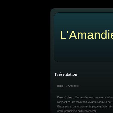
L'Amandi
Présentation
Blog
: L'Amandier
Description
: L'Amandier est une association
l'objectif est de maintenir vivante l'oeuvre de
Brassens et de lui donner la place qu'elle mér
notre patrimoine culturel collectif.