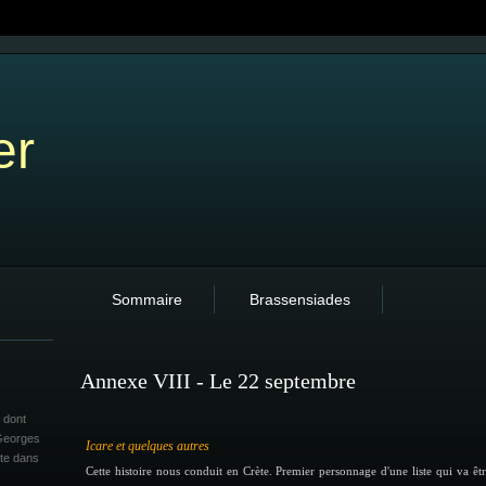
er
Sommaire
Brassensiades
Annexe VIII - Le 22 septembre
 dont
 Georges
Icare et quelques autres
ite dans
Cette histoire nous conduit en Crète. Premier personnage d'une liste qui va être