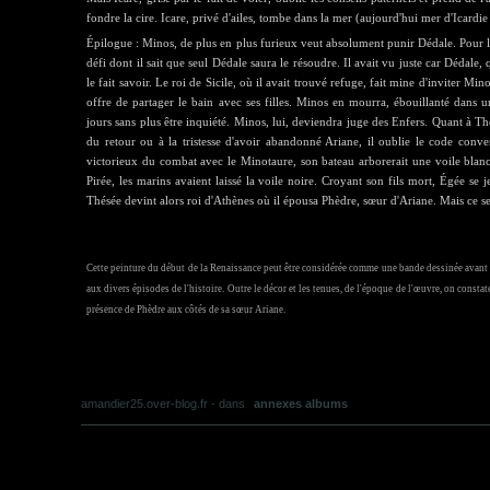
fondre la cire. Icare, privé d'ailes, tombe dans la mer (aujourd'hui mer d'Icardie
Épilogue : Minos, de plus en plus furieux veut absolument punir Dédale. Pour l
défi dont il sait que seul Dédale saura le résoudre. Il avait vu juste car Dédale, q
le fait savoir. Le roi de Sicile, où il avait trouvé refuge, fait mine d'inviter Min
offre de partager le bain avec ses filles. Minos en mourra, ébouillanté dans une
jours sans plus être inquiété. Minos, lui, deviendra juge des Enfers. Quant à Thé
du retour ou à la tristesse d'avoir abandonné Ariane, il oublie le code conve
victorieux du combat avec le Minotaure, son bateau arborerait une voile blanch
Pirée, les marins avaient laissé la voile noire. Croyant son fils mort, Égée se 
Thésée devint alors roi d'Athènes où il épousa Phèdre, sœur d'Ariane. Mais ce sera
Cette peinture du début de la Renaissance peut être considérée comme une bande dessinée avant l
aux divers épisodes de l'histoire. Outre le décor et les tenues, de l'époque de l'œuvre, on constate
présence de Phèdre aux côtés de sa sœur Ariane.
amandier25.over-blog.fr
-
dans
annexes albums