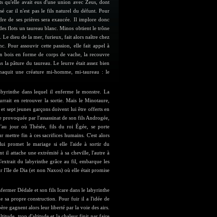
ts qu'elle avait eus d'une union avec Zeus, dont
é car il n'est pas le fils naturel du défunt. Pour
dre de ses prières sera exaucée. Il implore donc
 des flots un taureau blanc. Minos obtient le trône
 Le dieu de la mer, furieux, fait alors naître chez
. Pour assouvir cette passion, elle fait appel à
 en bois en forme de corps de vache, la recouvre
s la pâture du taureau. Le leurre était assez bien
 naquit une créature mi-homme, mi-taureau : le
byrinthe dans lequel il enferme le monstre. La
rrait en retrouver la sortie. Mais le Minotaure,
 et sept jeunes garçons doivent lui être offerts en
e provoquée par l'assassinat de son fils Androgée,
u'au jour où Thésée, fils du roi Égée, se porte
r mettre fin à ces sacrifices humains. C'est alors
i promet le mariage si elle l'aide à sortir du
t il attache une extrémité à sa cheville, l'autre à
extrait du labyrinthe grâce au fil, embarque les
r l'île de Dia (et non Naxos) où elle était promise
nfermer Dédale et son fils Icare dans le labyrinthe
e sa propre construction. Pour fuir il a l'idée de
père gagnent alors leur liberté par la voie des airs.
titude, trop d'altitude et la chaleur finit par faire