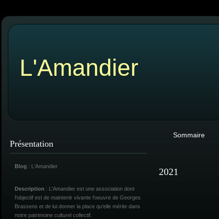
L'Amandier
Sommaire
Présentation
Blog
: L'Amandier
2021
Description
: L'Amandier est une association dont
l'objectif est de maintenir vivante l'oeuvre de Georges
Brassens et de lui donner la place qu'elle mérite dans
notre patrimoine culturel collectif.