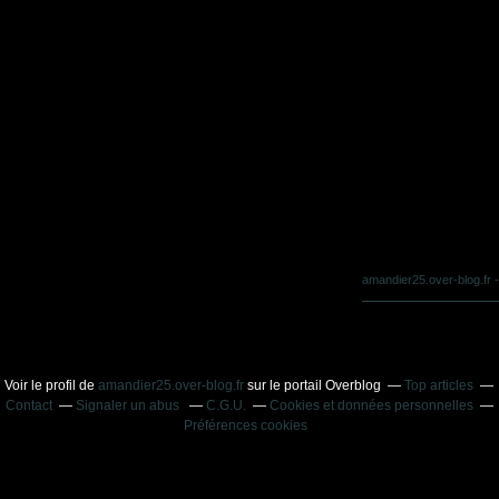
amandier25.over-blog.fr
-
Voir le profil de
amandier25.over-blog.fr
sur le portail Overblog
Top articles
Contact
Signaler un abus
C.G.U.
Cookies et données personnelles
Préférences cookies