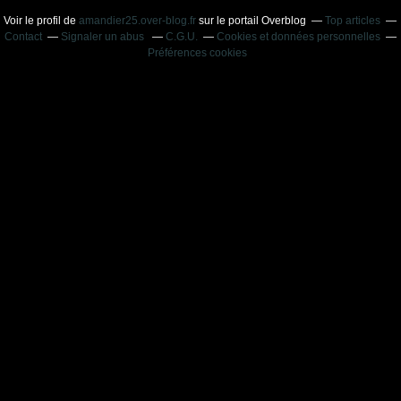
Voir le profil de
amandier25.over-blog.fr
sur le portail Overblog
Top articles
Contact
Signaler un abus
C.G.U.
Cookies et données personnelles
Préférences cookies