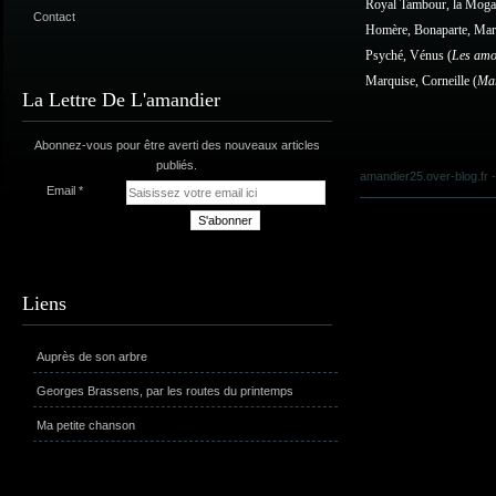
Royal Tambour, la Mogad
Contact
Homère, Bonaparte, Mar
Psyché, Vénus (
Les amo
Marquise, Corneille (
Ma
La Lettre De L'amandier
Abonnez-vous pour être averti des nouveaux articles
publiés.
amandier25.over-blog.fr
-
Email
Liens
Auprès de son arbre
Georges Brassens, par les routes du printemps
Ma petite chanson