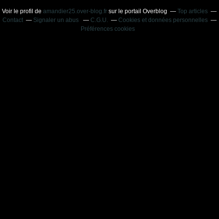
Voir le profil de
amandier25.over-blog.fr
sur le portail Overblog
Top articles
Contact
Signaler un abus
C.G.U.
Cookies et données personnelles
Préférences cookies