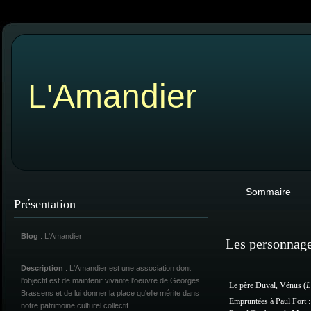
L'Amandier
Sommaire
Présentation
Blog
: L'Amandier
Les personnage
Description
: L'Amandier est une association dont
l'objectif est de maintenir vivante l'oeuvre de Georges
Le père Duval, Vénus (
L
Brassens et de lui donner la place qu'elle mérite dans
Empruntées à Paul Fort :
notre patrimoine culturel collectif.