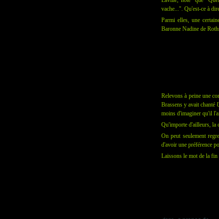
Laville, note que "Quel
vache...". Qu'est-ce à dir
Parmi elles, une certai
Baronne Nadine de Roths
Relevons à peine une con
Brassens y avait chanté
U
moins d'imaginer qu'il l'a
Qu'importe d'ailleurs, l
On peut seulement regret
d'avoir une préférence pou
Laissons le mot de la fin