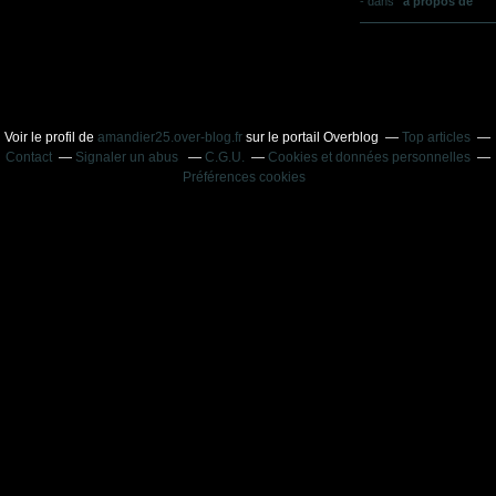
-
dans
a propos de
Voir le profil de
amandier25.over-blog.fr
sur le portail Overblog
Top articles
Contact
Signaler un abus
C.G.U.
Cookies et données personnelles
Préférences cookies