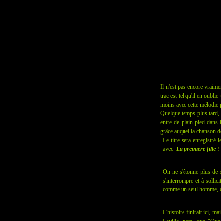
Il n'est pas encore vraime
trac est tel qu'il en oubli
moins avec cette mélodie 
Quelque temps plus tard, i
entre de plain-pied dans 
grâce auquel la chanson de
Le titre sera enregistré
avec
La première fille
!
On ne s'étonne plus de 
s'interrompre et à sollic
comme un seul homme, 
L'histoire finirait ici, 