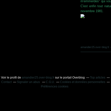
m'emmerdes" qui voula
C'est enfin tout nat
novembre 1981.
amandier25.over-blog.fr
-
Voir le profil de
amandier25.over-blog.fr
sur le portail Overblog
Top articles
Contact
Signaler un abus
C.G.U.
Cookies et données personnelles
Préférences cookies