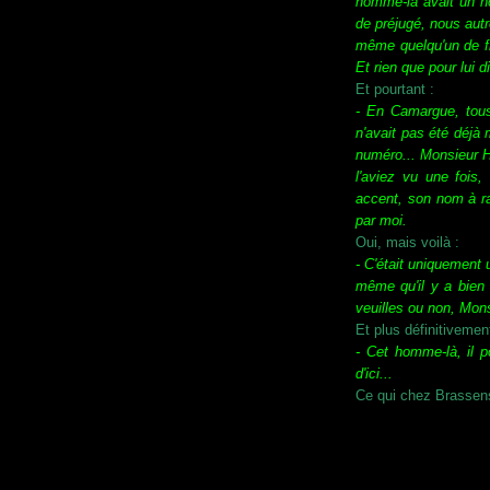
homme-là avait un no
de préjugé, nous aut
même quelqu'un de fr
Et rien que pour lui d
Et pourtant :
- En Camargue, tous l
n'avait pas été déjà 
numéro... Monsieur He
l'aviez vu une fois
accent, son nom à ra
par moi.
Oui, mais voilà :
- C'était uniquement 
même qu'il y a bien 
veuilles ou non, Monsi
Et plus définitivemen
- Cet homme-là, il po
d'ici...
Ce qui chez Brassens