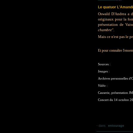
Le quatuor L'Amandi
Oswald D'Andrea a de
originaux pour la fo
présentation de Vaiso
chambre
".
Mais ce n'est pas le p
Et pour connaître l'ense
Sources :
Images
:
Archives personnelles d'O
Vidéo
:
Causerie, présentation 
Concert du 14 octobre 20
-
dans
entourage