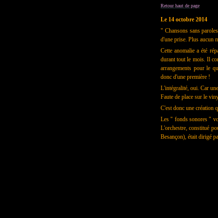
Retour haut de page
Le 14 octobre 2014
" Chansons sans paroles 
d'une prise. Plus aucun m
Cette anomalie a été rép
durant tout le mois. Il 
arrangements pour le q
donc d'une première !
L'intégralité, oui. Car un
Faute de place sur le viny
C'est donc une création q
Les " fonds sonores " vo
L'orchestre, constitué p
Besançon), était dirigé p