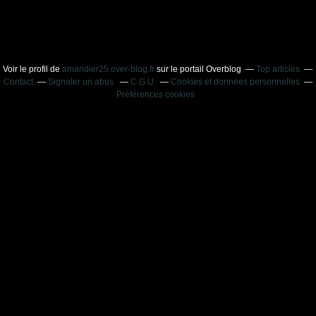
Voir le profil de
amandier25.over-blog.fr
sur le portail Overblog
Top articles
Contact
Signaler un abus
C.G.U.
Cookies et données personnelles
Préférences cookies