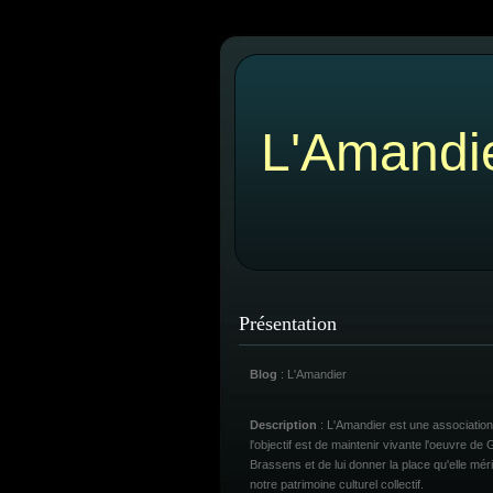
L'Amandi
Présentation
Blog
: L'Amandier
Description
: L'Amandier est une association
l'objectif est de maintenir vivante l'oeuvre de
Brassens et de lui donner la place qu'elle mér
notre patrimoine culturel collectif.