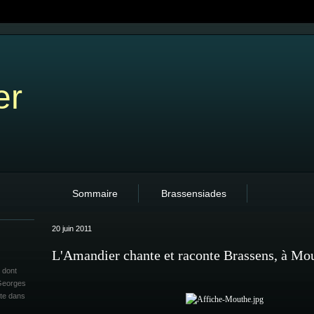
er
Sommaire
Brassensiades
20 juin 2011
L'Amandier chante et raconte Brassens, à Mo
 dont
 Georges
ite dans