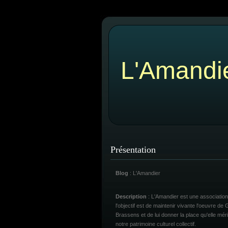
L'Amandi
Présentation
Blog
: L'Amandier
Description
: L'Amandier est une association
l'objectif est de maintenir vivante l'oeuvre de
Brassens et de lui donner la place qu'elle mér
notre patrimoine culturel collectif.