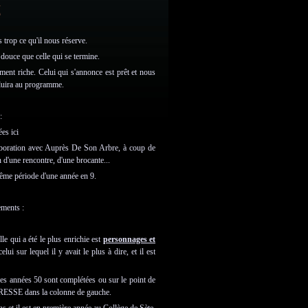
I
 trop ce qu'il nous réserve.
douce que celle qui se termine.
ment riche. Celui qui s'annonce est prêt et nous
nduira au programme.
:
ées ici
laboration avec Auprès De Son Arbre, à coup de
 d'une rencontre, d'une brocante...
 même période d'une année en 9.
ements :
le qui a été le plus enrichie est
personnages et
 sur lequel il y avait le plus à dire, et il est
Les années 50 sont complétées ou sur le point de
RESSE dans la colonne de gauche.