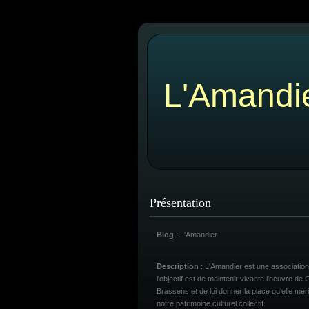
L'Amandi
Présentation
Blog
: L'Amandier
Description
: L'Amandier est une association
l'objectif est de maintenir vivante l'oeuvre de
Brassens et de lui donner la place qu'elle mér
notre patrimoine culturel collectif.