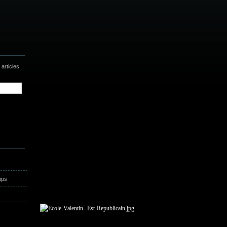
articles
mps