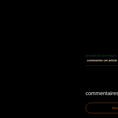
amandier25.over-blog.fr
-
commenter cet article
commentaire
Ajo