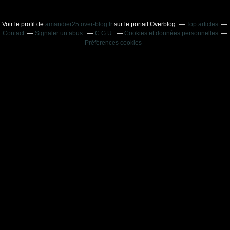
Voir le profil de
amandier25.over-blog.fr
sur le portail Overblog
Top articles
Contact
Signaler un abus
C.G.U.
Cookies et données personnelles
Préférences cookies