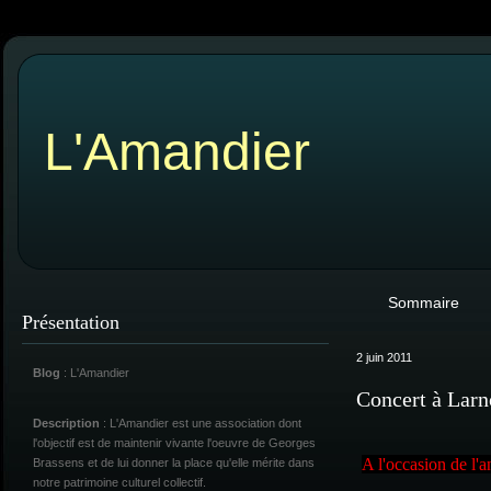
L'Amandier
Sommaire
Présentation
2 juin 2011
Blog
: L'Amandier
Concert à Lar
Description
: L'Amandier est une association dont
l'objectif est de maintenir vivante l'oeuvre de Georges
A l'occasion de l'a
Brassens et de lui donner la place qu'elle mérite dans
notre patrimoine culturel collectif.