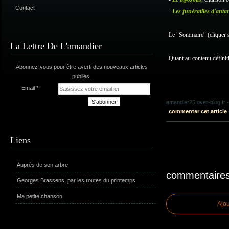
Contact
-
Les funérailles d'anta
Le "Sommaire" (cliquer su
La Lettre De L'amandier
Quant au contenu définiti
Abonnez-vous pour être averti des nouveaux articles
publiés.
Email
amandier25.over-blog.fr
-
commenter cet article
Liens
Auprès de son arbre
commentaire
Georges Brassens, par les routes du printemps
Ma petite chanson
Ajo