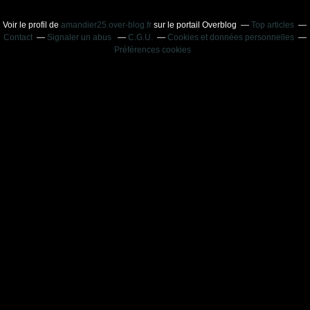
Voir le profil de
amandier25.over-blog.fr
sur le portail Overblog
Top articles
Contact
Signaler un abus
C.G.U.
Cookies et données personnelles
Préférences cookies