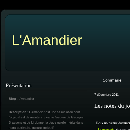
L'Amandier
Sommaire
Présentation
7 décembre 2011
Blog
: L'Amandier
Les notes du j
Description
: L'Amandier est une association dont
l'objectif est de maintenir vivante l'oeuvre de Georges
Brassens et de lui donner la place qu'elle mérite dans
Deux nouveaux document
notre patrimoine culturel collectif.
-
Le myosotis
, chanson o