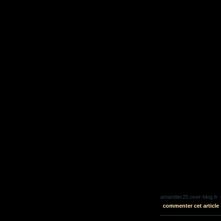
amandier25.over-blog.fr
-
commenter cet article