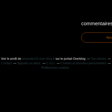
commentaire
Ajo
Voir le profil de
amandier25.over-blog.fr
sur le portail Overblog
Top articles
Contact
Signaler un abus
C.G.U.
Cookies et données personnelles
Préférences cookies