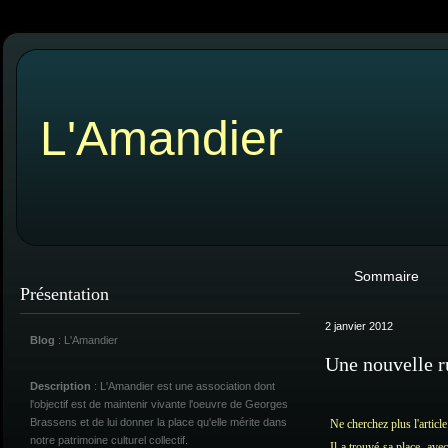
L'Amandier
Sommaire
Présentation
2 janvier 2012
Blog
: L'Amandier
Une nouvelle r
Description
: L'Amandier est une association dont
l'objectif est de maintenir vivante l'oeuvre de Georges
Brassens et de lui donner la place qu'elle mérite dans
Ne cherchez plus l'articl
notre patrimoine culturel collectif.
Il a trouvé sa place, av