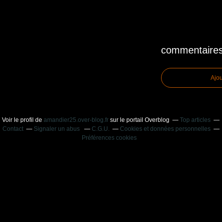
commentaire
Ajo
Voir le profil de
amandier25.over-blog.fr
sur le portail Overblog
Top articles
Contact
Signaler un abus
C.G.U.
Cookies et données personnelles
Préférences cookies