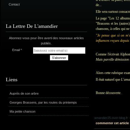
Contact
de...
Elle sera surtout consacr
La page "Les 12 albums"
"Brassens et les (autres)
La Lettre De L'amandier
chansons, à celles qui ne
"Je pense que si on m'en
Abonnez-vous pour être averti des nouveaux articles
influences reçues depuis
publiés.
Email
Comme l'écrivait Alpho
Mais pareille démission d
Alors cette rubrique exam
Liens
Il était naturel que
L'ama
Bonne découverte.
Auprès de son arbre
Georges Brassens, par les routes du printemps
Ma petite chanson
amandier25.over-blog.fr
-
commenter cet article