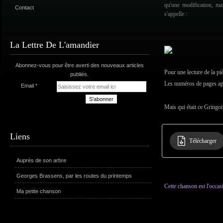
qu'une modification, mai
Contact
s'appelle :
La Lettre De L'amandier
Abonnez-vous pour être averti des nouveaux articles
Pour une lecture de la pi
publiés.
Les numéros de pages app
Email
Mais qui était ce Gringoir
Liens
Télécharger
Auprès de son arbre
Georges Brassens, par les routes du printemps
Cette chanson est l'occa
Ma petite chanson