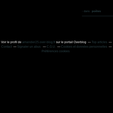
-
dans
poètes
Voir le profil de
amandier25.over-blog.fr
sur le portail Overblog
Top articles
Contact
Signaler un abus
C.G.U.
Cookies et données personnelles
Préférences cookies