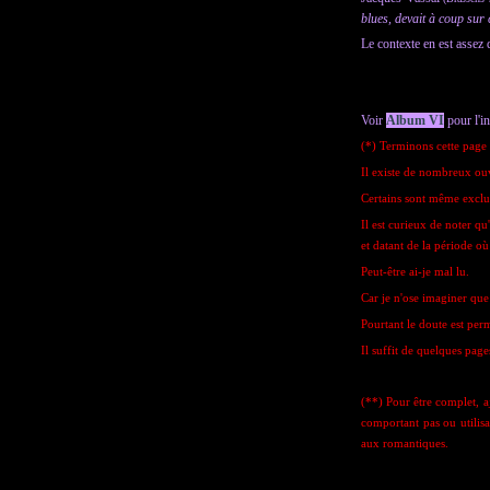
blues, devait à coup sur
Le contexte en est assez
Voir
Album VI
pour l'i
(*) Terminons cette page 
Il existe de nombreux ou
Certains sont même exclus
Il est curieux de noter qu
et datant de la période où 
Peut-être ai-je mal lu.
Car je n'ose imaginer que 
Pourtant le doute est permi
Il suffit de quelques page
(**) Pour être complet, aj
comportant pas ou utilisa
aux romantiques.