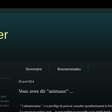
er
Sommaire
Brassensiades
25 avril 2014
Vous avez dit "animaux" ...
 dont
 Georges
ite dans
" L'administrateur " a ce privilège de pouvoir consulter quotidiennement la fréqu
Le constat est parfois cruel ... la page publiée ne reccueille qu'un intérêt limité.