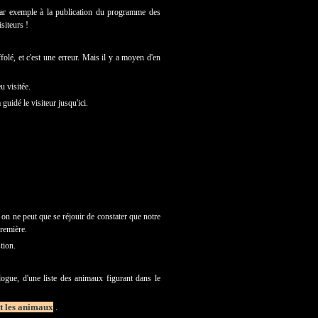
 par exemple à la publication du programme des
siteurs !
ffolé, et c'est une erreur. Mais il y a moyen d'en
u visitée.
guidé le visiteur jusqu'ici.
on ne peut que se réjouir de constater que notre
première.
tion.
ogue, d'une liste des animaux figurant dans le
t les animaux
.