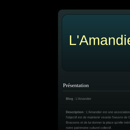
L'Amandi
Présentation
Blog
: L'Amandier
Description
: L'Amandier est une association
l'objectif est de maintenir vivante l'oeuvre de
Brassens et de lui donner la place qu'elle mér
notre patrimoine culturel collectif.