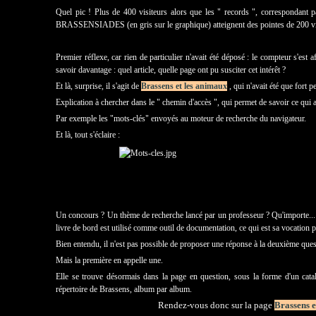
Quel pic ! Plus de 400 visiteurs alors que les " records ", correspondant
BRASSENSIADES (en gris sur le graphique) atteignent des pointes de 200 vi
Premier réflexe, car rien de particulier n'avait été déposé : le compteur s'est a
savoir davantage : quel article, quelle page ont pu susciter cet intérêt ?
Et là, surprise, il s'agit de
Brassens et les animaux
, qui n'avait été que fort pe
Explication à chercher dans le " chemin d'accès ", qui permet de savoir ce qui a 
Par exemple les "mots-clés" envoyés au moteur de recherche du navigateur.
Et là, tout s'éclaire :
Un concours ? Un thème de recherche lancé par un professeur ? Qu'importe... 
livre de bord est utilisé comme outil de documentation, ce qui est sa vocation 
Bien entendu, il n'est pas possible de proposer une réponse à la deuxième ques
Mais la première en appelle une.
Elle se trouve désormais dans la page en question, sous la forme d'un catal
répertoire de Brassens, album par album.
Rendez-vous donc sur la page
Brassens e