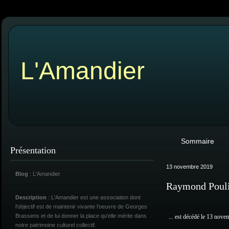
L'Amandier
Sommaire
Présentation
13 novembre 2019
Blog
: L'Amandier
Raymond Poul
Description
: L'Amandier est une association dont
l'objectif est de maintenir vivante l'oeuvre de Georges
Brassens et de lui donner la place qu'elle mérite dans
... est décédé le 13 nov
notre patrimoine culturel collectif.