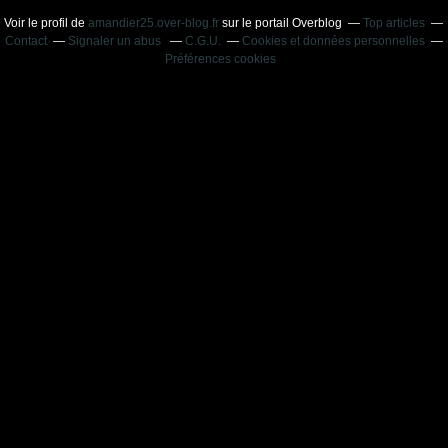
Voir le profil de
amandier25.over-blog.fr
sur le portail Overblog
Top articles
Contact
Signaler un abus
C.G.U.
Cookies et données personnelles
Préférences cookies