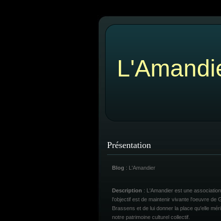
L'Amandi
Présentation
Blog
: L'Amandier
Description
: L'Amandier est une association
l'objectif est de maintenir vivante l'oeuvre de
Brassens et de lui donner la place qu'elle mér
notre patrimoine culturel collectif.