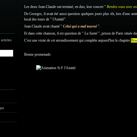
Les deux Jean-Claude ont terminé, en duo, leur concert "
Rendez-vous avec av
De Georges, il avait été aussi question quelques jours plus tôt, lors d'une an
local des tours de " l'Amitié".
Jean-Claude avait chanté "
Celui qui a mal tourné
".
Et dans cette chanson, il est question de "
La Santé
", prison de Paris située d
articles
C'est une visite de cet arrondissement qui complète aujourd'hui le chapitre
Bra
Bonne promenade.
mps