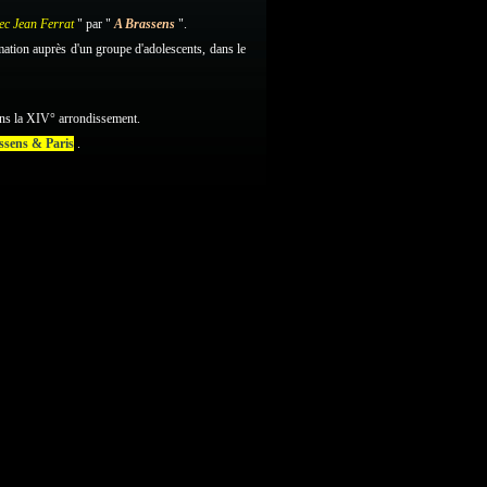
ec Jean Ferrat
" par "
A Brassens
".
imation auprès d'un groupe d'adolescents, dans le
ans la XIV° arrondissement.
ssens & Paris
.