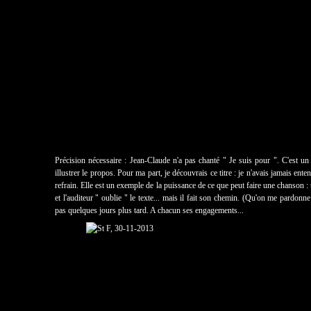
Précision nécessaire : Jean-Claude n'a pas chanté " Je suis pour ". C'est u
illustrer le propos. Pour ma part, je découvrais ce titre : je n'avais jamais en
refrain. Elle est un exemple de la puissance de ce que peut faire une chanson :
et l'auditeur " oublie " le texte... mais il fait son chemin. (Qu'on me pardonn
pas quelques jours plus tard. A chacun ses engagements...