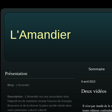
L'Amandier
Sommaire
Présentation
9 avril 2013
Blog
: L'Amandier
Deux vidéos
Description
: L'Amandier est une association dont
l'objectif est de maintenir vivante l'oeuvre de Georges
Brassens et de lui donner la place qu'elle mérite dans
Il n'est pas inutile de le 
notre patrimoine culturel collectif.
toutes éditions confondu