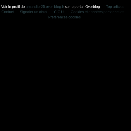
Voir le profil de
amandier25.over-blog.fr
sur le portail Overblog
Top articles
Contact
Signaler un abus
C.G.U.
Cookies et données personnelles
Préférences cookies