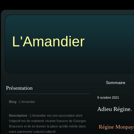
L'Amandier
Sommaire
Présentation
9 octobre 2021
Blog
: L'Amandier
Adieu Régine.
Description
: L'Amandier est une association dont
l'objectif est de maintenir vivante l'oeuvre de Georges
Régine Monpays 
Brassens et de lui donner la place qu'elle mérite dans
notre patrimoine culturel collectif.