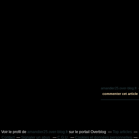
amandier25.over-blog.fr
-
commenter cet article
Voir le profil de
amandier25.over-blog.fr
sur le portail Overblog
Top articles
Contact
Signaler un abus
C.G.U.
Cookies et données personnelles