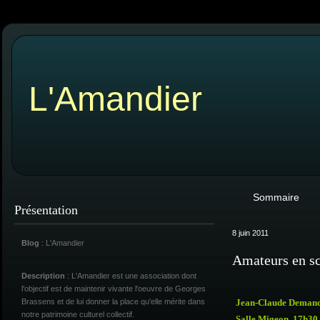
L'Amandier
Sommaire
Présentation
8 juin 2011
Blog
: L'Amandier
Amateurs en s
Description
: L'Amandier est une association dont
l'objectif est de maintenir vivante l'oeuvre de Georges
Brassens et de lui donner la place qu'elle mérite dans
Jean-Claude Demand
notre patrimoine culturel collectif.
Salle Migeon, 17h30.