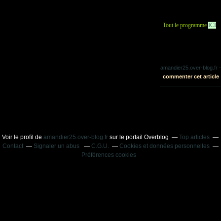
Tout le programme
ICI
amandier25.over-blog.fr
-
commenter cet article
Voir le profil de
amandier25.over-blog.fr
sur le portail Overblog
Top articles
Contact
Signaler un abus
C.G.U.
Cookies et données personnelles
Préférences cookies