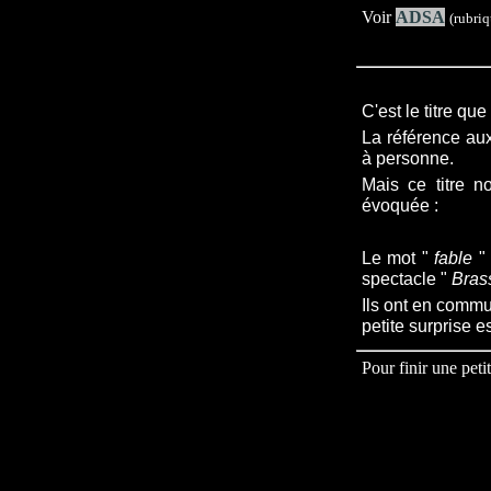
Voir
ADSA
(rubri
C'est le titre qu
La référence au
à personne.
Mais ce titre n
évoquée :
Le mot "
fable
" 
spectacle "
Bras
Ils ont
en comm
petite surprise es
Pour finir une peti