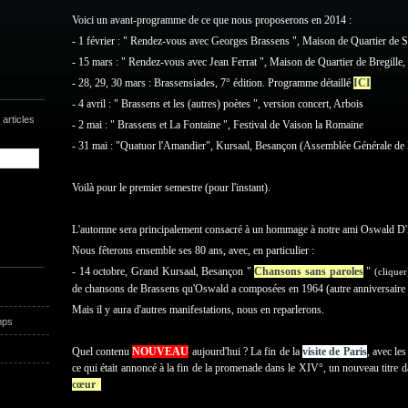
Voici un avant-programme de ce que nous proposerons en 2014 :
- 1 février : " Rendez-vous avec Georges Brassens ", Maison de Quartier de 
- 15 mars : " Rendez-vous avec Jean Ferrat ", Maison de Quartier de Bregille
- 28, 29, 30 mars : Brassensiades, 7° édition. Programme détaillé
ICI
- 4 avril : " Brassens et les (autres) poètes ", version concert, Arbois
articles
- 2 mai : " Brassens et La Fontaine ", Festival de Vaison la Romaine
- 31 mai : "Quatuor l'Amandier", Kursaal, Besançon (Assemblée Générale de 
Voilà pour le premier semestre (pour l'instant).
L'automne sera principalement consacré à un hommage à notre ami Oswald D
Nous fêterons ensemble ses 80 ans, avec, en particulier :
- 14 octobre, Grand Kursaal, Besançon "
Chansons sans paroles
"
(cliquer
de chansons de Brassens qu'Oswald a composées en 1964 (autre anniversaire
Mais il y aura d'autres manifestations, nous en reparlerons.
mps
Quel contenu
NOUVEAU
aujourd'hui ? La fin de la
visite de Paris
, avec le
ce qui était annoncé à la fin de la promenade dans le XIV°, un nouveau titre
cœur
.