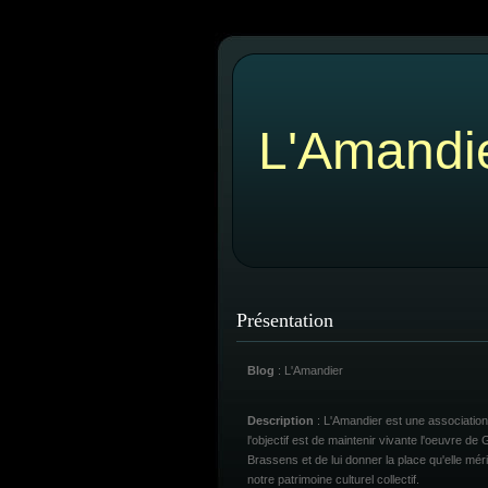
L'Amandi
Présentation
Blog
: L'Amandier
Description
: L'Amandier est une association
l'objectif est de maintenir vivante l'oeuvre de
Brassens et de lui donner la place qu'elle mér
notre patrimoine culturel collectif.