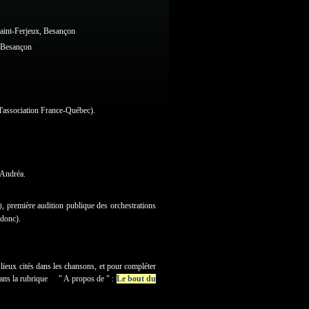
Saint-Ferjeux, Besançon
, Besançon
l'association France-Québec).
'Andréa.
, première audition publique des orchestrations
)
 donc).
s lieux cités dans les chansons, et pour compléter
 dans la rubrique " A propos de " :
Le bout du