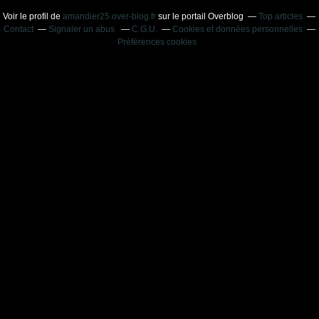
Voir le profil de
amandier25.over-blog.fr
sur le portail Overblog
Top articles
Contact
Signaler un abus
C.G.U.
Cookies et données personnelles
Préférences cookies