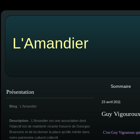
L'Amandier
Sommaire
Présentation
23 avril 2011
Blog
: L'Amandier
Guy Vigouroux,
Description
: L'Amandier est une association dont
l'objectif est de maintenir vivante l'oeuvre de Georges
Brassens et de lui donner la place qu'elle mérite dans
C'est Guy Vigouroux qui
notre patrimoine culturel collectif.