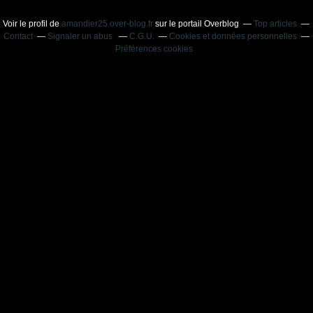
Voir le profil de
amandier25.over-blog.fr
sur le portail Overblog
Top articles
Contact
Signaler un abus
C.G.U.
Cookies et données personnelles
Préférences cookies