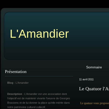
L'Amandier
Sommaire
Présentation
11 avril 2011
Blog
: L'Amandier
Le Quatuor l'
Description
: L'Amandier est une association dont
l'objectif est de maintenir vivante l'oeuvre de Georges
Brassens et de lui donner la place qu'elle mérite dans
Le quatuor vous propose 
notre patrimoine culturel collectif.