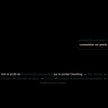
amandier25.over-blog.fr
-
commenter cet article
Voir le profil de
amandier25.over-blog.fr
sur le portail Overblog
Top articles
Contact
Signaler un abus
C.G.U.
Cookies et données personnelles
Préférences cookies