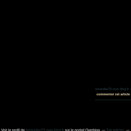
amandier25.over-blog.fr
-
commenter cet article
Voir le profil de
amandier25.over-blog.fr
sur le portail Overblog
Top articles