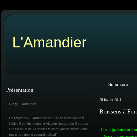
L'Amandier
Sommaire
Présentation
25 février 2011
Blog
: L'Amandier
Brassens à Fou
Description
: L'Amandier est une association dont
l'objectif est de maintenir vivante l'oeuvre de Georges
Brassens et de lui donner la place qu'elle mérite dans
Oronte (parlant d'un son
notre patrimoine culturel collectif.
-
Au reste, vous saurez q