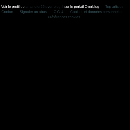
Voir le profil de
amandier25.over-blog.fr
sur le portail Overblog
Top articles
Contact
Signaler un abus
C.G.U.
Cookies et données personnelles
Préférences cookies