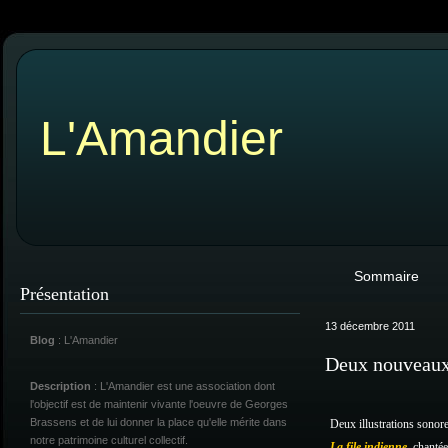
L'Amandier
Sommaire
Présentation
13 décembre 2011
Blog
: L'Amandier
Deux nouveaux 
Description
: L'Amandier est une association dont
l'objectif est de maintenir vivante l'oeuvre de Georges
Brassens et de lui donner la place qu'elle mérite dans
Deux illustrations sonor
notre patrimoine culturel collectif.
La file indienne
, chantée