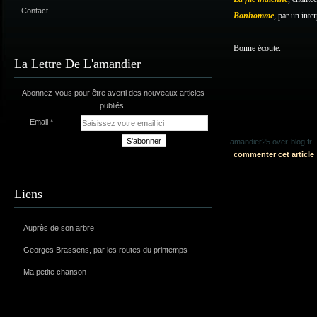
Contact
Bonhomme
, par un inte
Bonne écoute.
La Lettre De L'amandier
Abonnez-vous pour être averti des nouveaux articles
publiés.
Email
amandier25.over-blog.fr
-
commenter cet article
Liens
Auprès de son arbre
Georges Brassens, par les routes du printemps
Ma petite chanson