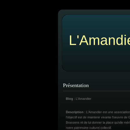
L'Amandi
Présentation
Blog
: L'Amandier
Description
: L'Amandier est une association
l'objectif est de maintenir vivante l'oeuvre de
Brassens et de lui donner la place qu'elle mér
notre patrimoine culturel collectif.