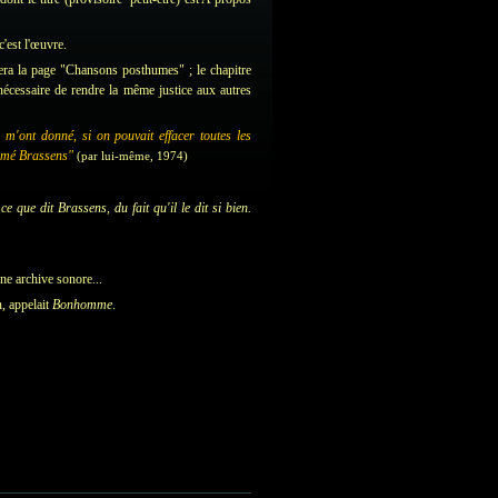
c'est l'œuvre.
ra la page "Chansons posthumes" ; le chapitre
it nécessaire de rendre la même justice aux autres
s m'ont donné, si on pouvait effacer toutes les
ommé Brassens"
(par lui-même, 1974)
 que dit Brassens, du fait qu'il le dit si bien.
ne archive sonore...
n, appelait
Bonhomme
.