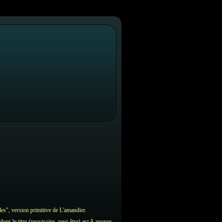
ndes", version primitive de L'amandier.
ont le titre (provisoire peut-être) est A propos