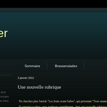
er
Sommaire
Brassensiades
2 janvier 2012
Une nouvelle rubrique
 dont
 Georges
ite dans
Ne cherchez plus l'article "Les fruits avant l'arbre", qui présentait "Trois ama
Il a trouvé sa place, avec quelques compléments, dans une nouvelle rubrique d