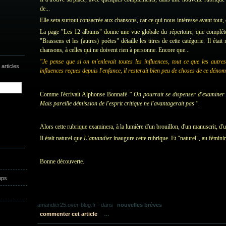
de...
Elle sera surtout consacrée aux chansons, car ce qui nous intéresse avant tout, 
La page "Les 12 albums" donne une vue globale du répertoire, que compléte
"Brassens et les (autres) poètes" détaille les titres de cette catégorie. Il éta
chansons, à celles qui ne doivent rien à personne. Encore que...
"Je pense que si on m'enlevait toutes les influences, tout ce que les autre
articles
influences reçues depuis l'enfance, il resterait bien peu de choses de ce dén
Comme l'écrivait Alphonse Bonnafé
" On pourrait se dispenser d'examiner ce
Mais pareille démission de l'esprit critique ne l'avantagerait pas "
.
Alors cette rubrique examinera, à la lumière d'un brouillon, d'un manuscrit, d'u
Il était naturel que
L'amandier
inaugure cette rubrique. Et "naturel", au fémini
Bonne découverte.
mps
amandier25.over-blog.fr
-
dans
nouvelles brèves
commenter cet article
…