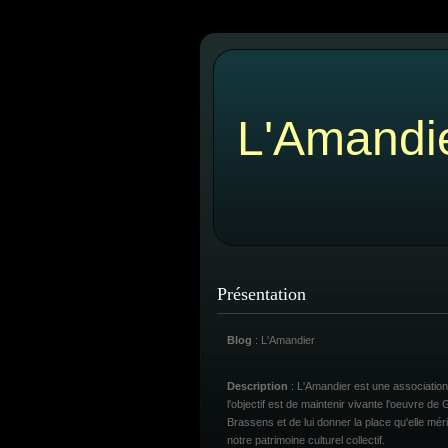
L'Amandi
Présentation
Blog
: L'Amandier
Description
: L'Amandier est une association
l'objectif est de maintenir vivante l'oeuvre de
Brassens et de lui donner la place qu'elle mér
notre patrimoine culturel collectif.