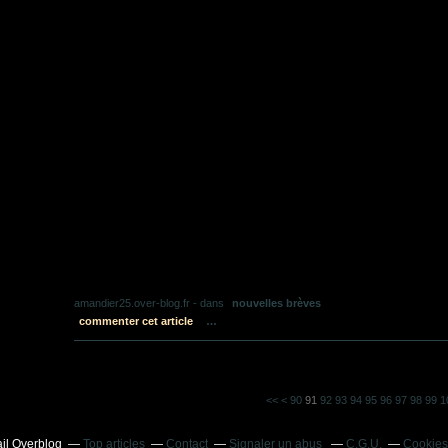
amandier25.over-blog.fr
-
dans
nouvelles brèves
commenter cet article
…
10
20
30
40
50
60
70
80
<<
<
90
91
92
93
94
95
96
97
98
99
1
ail Overblog
Top articles
Contact
Signaler un abus
C.G.U.
Cookies