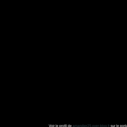
Voir le profil de
amandier25.over-blog.fr
sur le port