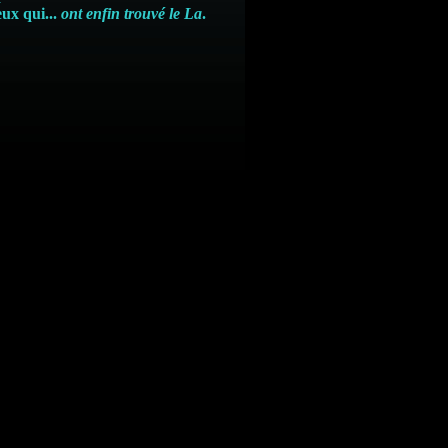
eux qui...
ont enfin trouvé le La
.