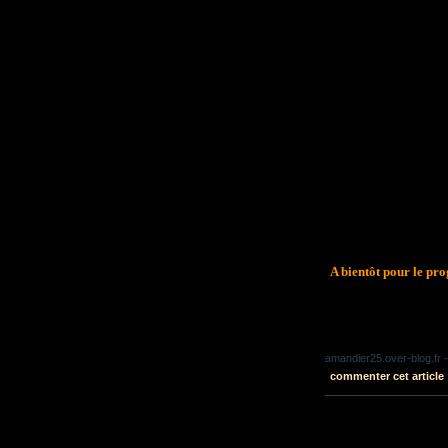
A bientôt pour le pr
amandier25.over-blog.fr
-
commenter cet article