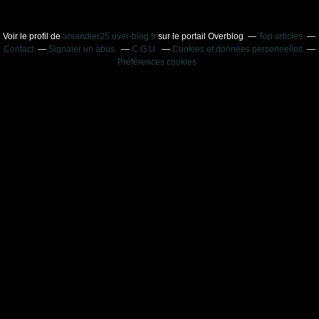
Voir le profil de
amandier25.over-blog.fr
sur le portail Overblog
Top articles
Contact
Signaler un abus
C.G.U.
Cookies et données personnelles
Préférences cookies