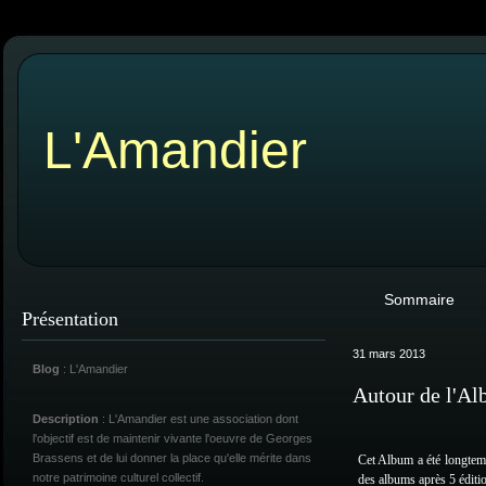
L'Amandier
Sommaire
Présentation
31 mars 2013
Blog
: L'Amandier
Autour de l'A
Description
: L'Amandier est une association dont
l'objectif est de maintenir vivante l'oeuvre de Georges
Brassens et de lui donner la place qu'elle mérite dans
Cet Album a été longtemp
notre patrimoine culturel collectif.
des albums après 5 éditio