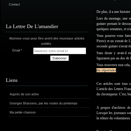
Contact
De plus, il a une histoire 
Lors du montage, une er
guitare prenant le dessu
La Lettre De L'amandier
quelques semaines, et n'a
Vous pourrez vous faire
Abonnez-vous pour être averti des nouveaux articles
Pierre) et un extrait de 
publiés.
seconde guitare n'avait ét
Email
Sans doute y avait-il e
figuraient pas au dos de l
Vous trouverez tout cela,
du répertoire
.
Liens
Ces articles sont tous
L'article des Lettres Fran
du chroniqueur. C'est, b
Auprès de son arbre
Georges Brassens, par les routes du printemps
A propos d'archives de 
Ma petite chanson
Lorsque les journaux sont 
la reliure du volumineux 