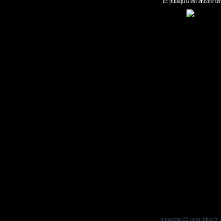
Et puisqu'il est encore t
amandier25.over-blog.fr
-