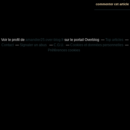
commenter cet article
Voir le profil de
amandier25.over-blog.fr
sur le portail Overblog
Top articles
Contact
Signaler un abus
C.G.U.
Cookies et données personnelles
Préférences cookies