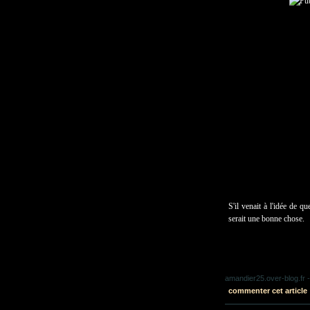
S'il venait à l'idée de q
serait une bonne chose.
amandier25.over-blog.fr
-
commenter cet article