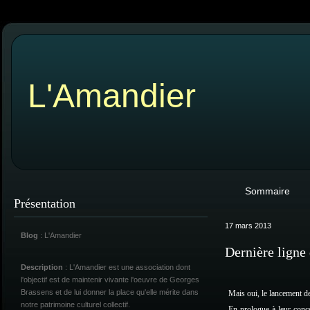
L'Amandier
Sommaire
Présentation
17 mars 2013
Blog
: L'Amandier
Dernière ligne 
Description
: L'Amandier est une association dont
l'objectif est de maintenir vivante l'oeuvre de Georges
Brassens et de lui donner la place qu'elle mérite dans
Mais oui, le lancement de
notre patrimoine culturel collectif.
En prologue à leur conc