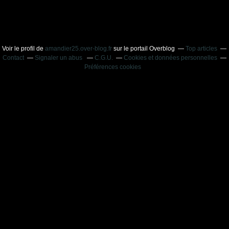
Voir le profil de
amandier25.over-blog.fr
sur le portail Overblog
Top articles
Contact
Signaler un abus
C.G.U.
Cookies et données personnelles
Préférences cookies