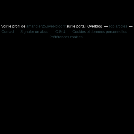
Voir le profil de
amandier25.over-blog.fr
sur le portail Overblog
Top articles
Contact
Signaler un abus
C.G.U.
Cookies et données personnelles
Préférences cookies