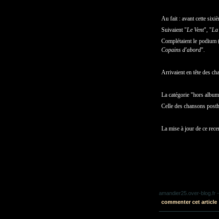
Au fait : avant cette sixiè
Suivaient "
Le Vent
", "
La 
Complétaient le podium (
Copains d'abord
".
Arrivaient en tête des ch
La catégorie "hors album
Celle des chansons post
La mise à jour de ce rece
amandier25.over-blog.fr
-
commenter cet article